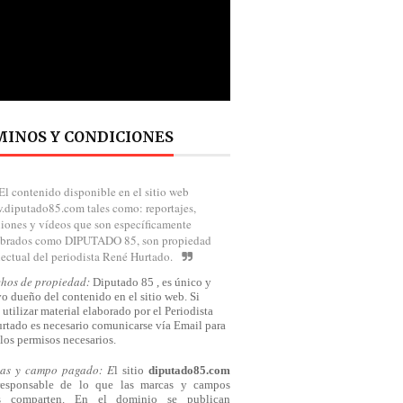
INOS Y CONDICIONES
El contenido disponible en el sitio web
diputado85.com tales como: reportajes,
iones y vídeos que son específicamente
brados como DIPUTADO 85, son propiedad
lectual del periodista René Hurtado.
chos de propiedad:
Diputado 85 , es único y
o dueño del contenido en el sitio web. Si
 utilizar material elaborado por el Periodista
rtado es necesario comunicarse
vía
Email para
los permisos necesarios.
cas y campo pagado: E
l sitio
diputado85.com
responsable de lo que las marcas y campos
s comparten. En el dominio se publican