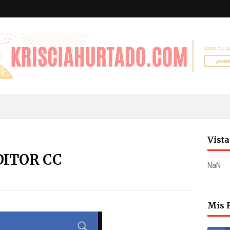
Vist
DITOR CC
NaN
Mis 