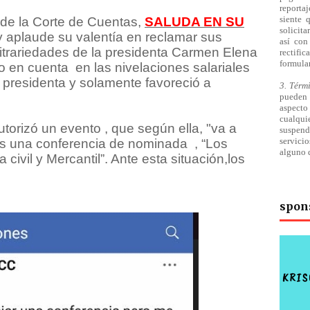
reporta
siente 
de la Corte de Cuentas,
SALUDA EN SU
solicita
y aplaude su valentía en reclamar sus
así
con 
bitrariedades de la presidenta Carmen Elena
rectifi
formular
o en cuenta
en las nivelaciones salariales
 presidenta y solamente favoreció a
3. Térm
pueden 
aspecto 
cualqu
utorizó un evento , que según ella, "va a
suspend
servici
 es una conferencia de nominada
, “Los
alguno 
 civil y Mercantil”. Ante esta situación,los
spon