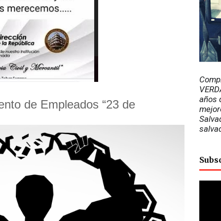
Compr
VERDA
años d
ento de Empleados “23 de
mejor
Salvad
salva
Subs