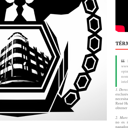
TÉRM
www.
opin
nom
inte
1. Dere
exclusiv
necesita
René Hu
obtener 
2. Mar
no es 
pagado