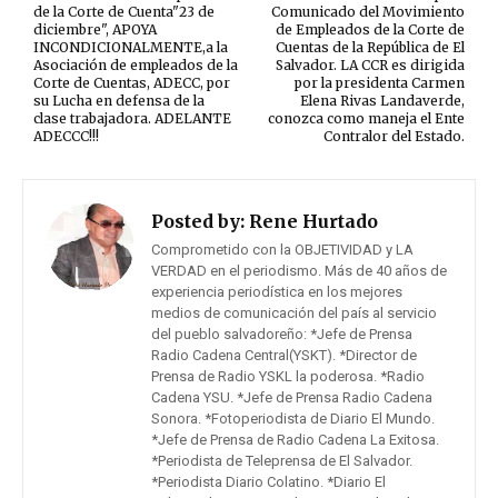
de la Corte de Cuenta"23 de
Comunicado del Movimiento
diciembre", APOYA
de Empleados de la Corte de
INCONDICIONALMENTE,a la
Cuentas de la República de El
Asociación de empleados de la
Salvador. LA CCR es dirigida
Corte de Cuentas, ADECC, por
por la presidenta Carmen
su Lucha en defensa de la
Elena Rivas Landaverde,
clase trabajadora. ADELANTE
conozca como maneja el Ente
ADECCC!!!
Contralor del Estado.
Posted by:
Rene Hurtado
Comprometido con la OBJETIVIDAD y LA
VERDAD en el periodismo. Más de 40 años de
experiencia periodística en los mejores
medios de comunicación del país al servicio
del pueblo salvadoreño: *Jefe de Prensa
Radio Cadena Central(YSKT). *Director de
Prensa de Radio YSKL la poderosa. *Radio
Cadena YSU. *Jefe de Prensa Radio Cadena
Sonora. *Fotoperiodista de Diario El Mundo.
*Jefe de Prensa de Radio Cadena La Exitosa.
*Periodista de Teleprensa de El Salvador.
*Periodista Diario Colatino. *Diario El