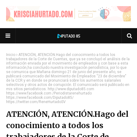
Inicio
ATENCIÓN, ATENCIÓN.Hago del conocimiento a todos los
trabajadores de la Corte de Cuentas, que ya se concluyó el análisis de la
información enviada por el movimiento de empleados y con base a esta
información,ha concluido nuestra investigación periodística, por lo que
se comunica que Mañana domingo 21 de junio del presente año, se
publicará comunicado del Movimiento de Empleados "23 de diciembre"
de la CCR y en donde se pronunciará sobre los aumentos salariales
selectivos y otros actos de corrupción. El comunicado será publicado en
mis sitios periodísticos. http://www.diputado85.com
https://www.facebook.com /Periodistarenehurtado
https://www.facebook.com/Diputado85/
https://twitter.com/ReneHurtadoSV
ATENCIÓN, ATENCIÓN.Hago del
conocimiento a todos los
trabajadores de la Corte de