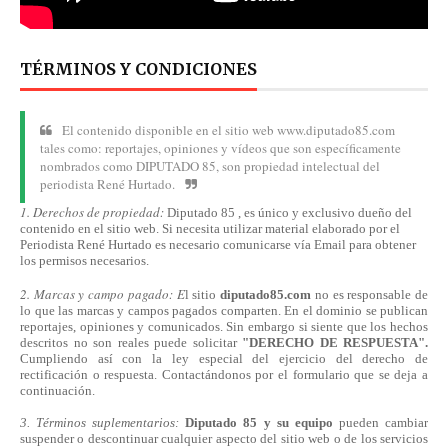
TÉRMINOS Y CONDICIONES
El contenido disponible en el sitio web www.diputado85.com
tales como: reportajes, opiniones y vídeos que son específicamente
nombrados como DIPUTADO 85, son propiedad intelectual del
periodista René Hurtado.
1. Derechos de propiedad:
Diputado 85 , es único y exclusivo dueño del
contenido en el sitio web. Si necesita utilizar material elaborado por el
Periodista René Hurtado es necesario comunicarse
vía
Email para obtener
los permisos necesarios.
2. Marcas y campo pagado: E
l sitio
diputado85.com
no es responsable de
lo que las marcas y campos pagados comparten. En el dominio se publican
reportajes, opiniones y comunicados. Sin embargo si siente que los hechos
descritos no son reales puede solicitar
"DERECHO DE RESPUESTA".
Cumpliendo
así
con la ley especial del ejercicio del derecho de
rectificación o respuesta.
Contactándonos
por el formulario que se deja a
continuación.
3. Términos suplementarios:
Diputado 85 y su equipo
pueden cambiar
suspender o descontinuar cualquier aspecto del sitio web o de los servicios