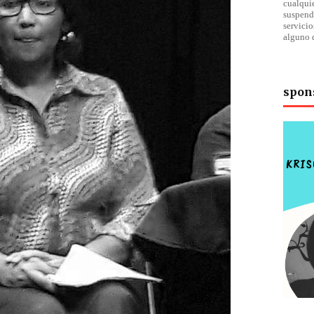
cualqu
suspend
servici
alguno 
spon