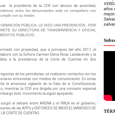
VERDA
ar la presidenta de la CCR con abusos de autoridad,
años d
ordemos, entre los denunciantes está un compañero con
mejor
umplir con su misión.
Salvad
salva
NFORMACIÓN PÚBLICA, LE HIZO UNA PREVENCIÓN , POR
METE SU DIRECTORA DE TRANSPARENCIA Y OFICIAL
MENTOS PUBLICOS.
Subs
mado con propiedad, que a principios del año 2017, el
laboró con la Señora Carmen Elena Rivas Landaverde y la
data a la presidencia de la Corte de Cuentas en dos
guntas de los periodistas; se realizaron contactos con los
stionaron entrevistas con medios de comunicación. En estas
ante la amenaza vigilante de la Sala de lo Constitucional,
o, mientras la CCR era dirigida por una comisión especial
n embargo éste movimiento la siguió apoyando.
, surgió el debate entre ARENA y el FMLN en el gobierno,
ensiones de las AFP’s y ENTONCES SE INICIÓ EL MANOSEO DE
TÉRM
 LA CORTE DE CUENTAS.