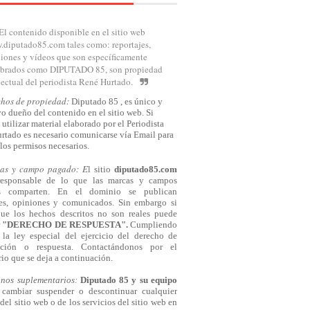
El contenido disponible en el sitio web
diputado85.com tales como: reportajes,
iones y vídeos que son específicamente
brados como DIPUTADO 85, son propiedad
lectual del periodista René Hurtado.
chos de propiedad:
Diputado 85 , es único y
o dueño del contenido en el sitio web. Si
 utilizar material elaborado por el Periodista
rtado es necesario comunicarse
vía
Email para
los permisos necesarios.
cas y campo pagado: E
l sitio
diputado85.com
responsable de lo que las marcas y campos
s comparten. En el dominio se publican
jes, opiniones y comunicados. Sin embargo si
que los hechos descritos no son reales puede
r
"DERECHO DE RESPUESTA".
Cumpliendo
la ley especial del ejercicio del derecho de
cación o respuesta.
Contactándonos
por el
io que se deja a continuación.
inos suplementarios:
Diputado 85 y su equipo
cambiar suspender o descontinuar cualquier
del sitio web o de los servicios del sitio web en