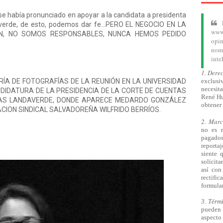
e había pronunciado en apoyar a la candidata a presidenta
verde, de esto, podemos dar fe...PERO EL NEGOCIO EN LA
www.
LN, NO SOMOS RESPONSABLES, NUNCA HEMOS PEDIDO
opin
nom
inte
1. Dere
A DE FOTOGRAFÍAS DE LA REUNIÓN EN LA UNIVERSIDAD
exclusiv
necesita
DIDATURA DE LA PRESIDENCIA DE LA CORTE DE CUENTAS
René Hu
VAS LANDAVERDE, DONDE APARECE MEDARDO GONZÁLEZ
obtener 
RACION SINDICAL SALVADOREÑA WILFRIDO BERRÍOS.
2. Mar
no es 
pagado
reporta
siente 
solicita
así
con 
rectifi
formular
3. Térm
pueden 
aspecto 